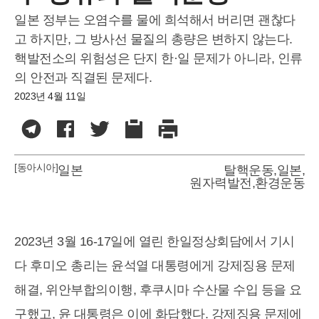
일본 정부는 오염수를 물에 희석해서 버리면 괜찮다
고 하지만, 그 방사선 물질의 총량은 변하지 않는다.
핵발전소의 위험성은 단지 한·일 문제가 아니라, 인류
의 안전과 직결된 문제다.
2023년 4월 11일
[동아시아]
일본
탈핵운동
,
일본
,
원자력발전
,
환경운동
2023년 3월 16-17일에 열린 한일정상회담에서 기시
다 후미오 총리는 윤석열 대통령에게 강제징용 문제
해결, 위안부합의이행, 후쿠시마 수산물 수입 등을 요
구했고, 윤 대통령은 이에 화답했다. 강제징용 문제에