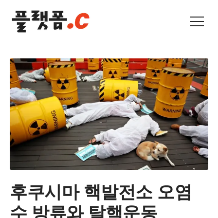
후쿠시마 핵발전소 오염
수 방류와 탈핵운동