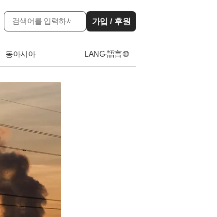
가입 / 후원
동아시아
LANG·語言 🌐