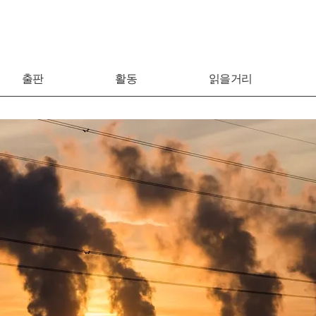
출판
활동
읽을거리