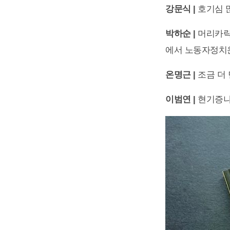
강문식 |
호기심 
박하순 |
머리카락
에서 노동자정치운
온명근 |
조금 더
이범연 |
현기증나