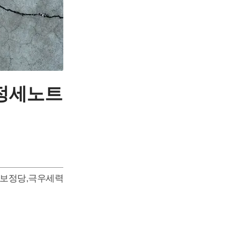
 정세노트
보정당
,
극우세력