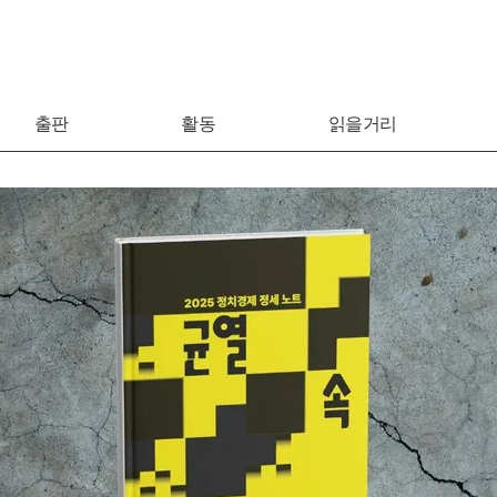
출판
활동
읽을거리